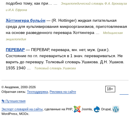
подобно тому, как при… …
Энциклопедический словарь Ф.А. Брокгауза
и И.А. Ефрона
Хо́ттингера бульо́н
— (R. Hottinger) жидкая питательная
среда для культивирования микроорганизмов, приготовляемая
на основе разведенного перевара Хоттингера …
Медицинская
энциклопедия
ПЕРЕВАР
— ПЕРЕВАР, перевара, мн. нет, муж. (разг.).
Состояние по гл. перевариться в 1 знач. перевариваться. Не
варить до перевару. Толковый словарь Ушакова. Д.Н. Ушаков.
1935 1940 …
Толковый словарь Ушакова
© Академик, 2000-2026
18+
Обратная связь:
Техподдержка
,
Реклама на сайте
👣 Путешествия
Экспорт словарей на сайты
, сделанные на PHP,
Joomla,
Drupal,
WordPress, MODx.