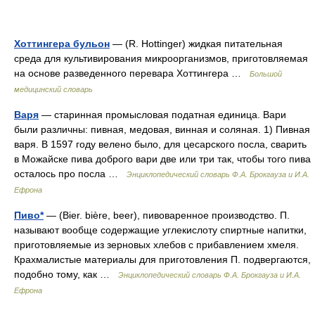
Хоттингера бульон
— (R. Hottinger) жидкая питательная
среда для культивирования микроорганизмов, приготовляемая
на основе разведенного перевара Хоттингера …
Большой
медицинский словарь
Варя
— старинная промысловая податная единица. Вари
были различны: пивная, медовая, винная и соляная. 1) Пивная
варя. В 1597 году велено было, для цесарского посла, сварить
в Можайске пива доброго вари две или три так, чтобы того пива
осталось про посла …
Энциклопедический словарь Ф.А. Брокгауза и И.А.
Ефрона
Пиво*
— (Bier. bière, beer), пивоваренное производство. П.
называют вообще содержащие углекислоту спиртные напитки,
приготовляемые из зерновых хлебов с прибавлением хмеля.
Крахмалистые материалы для приготовления П. подвергаются,
подобно тому, как …
Энциклопедический словарь Ф.А. Брокгауза и И.А.
Ефрона