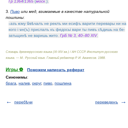
Гр 1364
/
1365
(
моск
.).
3.
Пиво
или мед, взимаемые в качестве натуральной
пошлины
:
˫азъ ѥму ѿвѣчалъ не реклъ ми есифъ варити перевары ни на
кого i ѡн(ъ) прислалъ къ федосьi вари ты пивъ сѣдишь на бе-
затьщинѣ не варишь жито.
ГрБ № 3, 40–80 XIV
.
Словарь древнерусского языка (XI-XIV вв.) / АН СССР. Институт русского
языка. — М.: Русский язык
.
Главный редактор Р. И. Аванесов
.
1988
.
Игры ⚽
Поможем написать реферат
Синонимы
:
брага
,
налив
,
округ
,
пиво
,
пошлина
перебѣчи
переведенъ