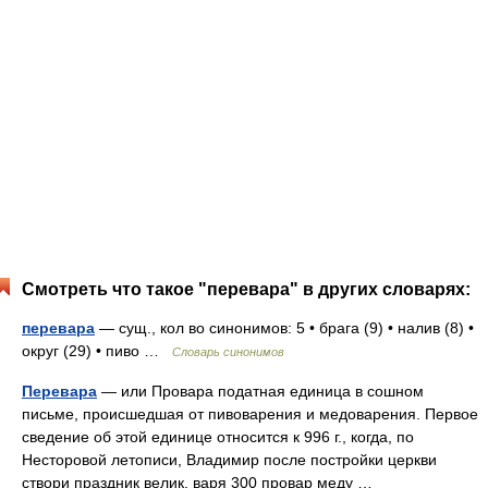
Смотреть что такое "перевара" в других словарях:
перевара
— сущ., кол во синонимов: 5 • брага (9) • налив (8) •
округ (29) • пиво …
Словарь синонимов
Перевара
— или Провара податная единица в сошном
письме, происшедшая от пивоварения и медоварения. Первое
сведение об этой единице относится к 996 г., когда, по
Несторовой летописи, Владимир после постройки церкви
створи праздник велик, варя 300 провар меду …