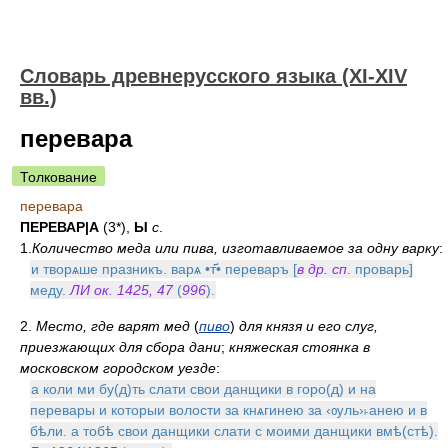
Словарь древнерусского языка (XI-XIV
вв.)
перевара
Толкование
перевара
ПЕРЕВАР|А
(3*),
Ы
с
.
1.
Количество меда или пива, изготавливаемое за одну варку
:
и творѧше празникъ. варѧ •т҃• переваръ [
в др. сп
. проварь]
меду.
ЛИ ок. 1425, 47
(
996
).
2.
Место, где варят мед
(
пиво
)
для князя и его слуг,
приезжающих для сбора дани
;
княжеская стоянка в
московском городском уезде
:
а коли ми бу(д)ть слати свои данщики в горо(д) и на
перевары и которыи волости за кнѧгинею за ‹ѹль›˫анею и в
бѣли. а тобѣ свои данщики слати с моими данщики вмѣ(стѣ).